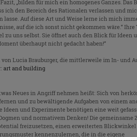
r Fazit, „bilden für mich ein homogenes Ganzes. Das 
ass ich den Bereich des Rationalen verlassen und mi
en lasse. Auf diese Art und Weise lerne ich mich im
sse, auf die ich sonst nicht gekommen wäre.“ Ihre Th
el zu uns selbst. Sie öffnet auch den Blick für Ideen
 Moment überhaupt nicht gedacht haben!“
 von Lucia Brauburger, die mittlerweile im In- und A
r:
art and building
twas Neues in Angriff nehmen heißt: Sich von her
fernen und zu bewältigende Aufgaben von einem an
e Ideen und Experimente benötigen eine weit gefass
Dogmen und normativem Denken! Die gemeinsame Zei
Potential freizusetzen, einen erweiterten Blickwin
rungsmuster kennenzulernen, die in die eigene