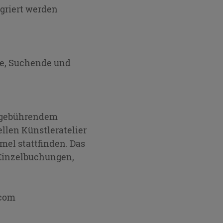
griert werden
ge, Suchende und
t gebührendem
llen Künstleratelier
el stattfinden. Das
 Einzelbuchungen,
.com