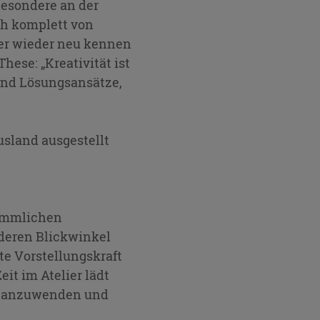
Besondere an der
ch komplett von
mer wieder neu kennen
ese: „Kreativität ist
 und Lösungsansätze,
usland ausgestellt
kömmlichen
deren Blickwinkel
te Vorstellungskraft
t im Atelier lädt
kel anzuwenden und