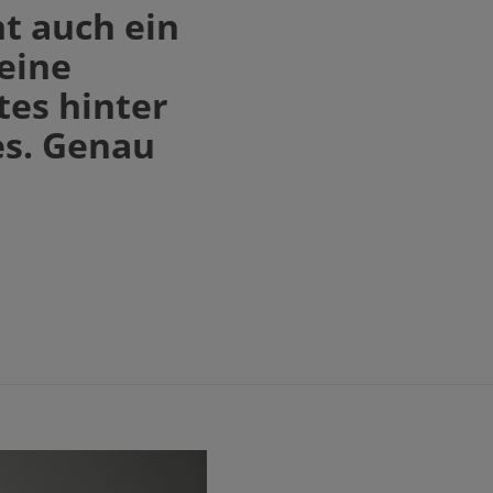
t auch ein
meine
tes hinter
es. Genau