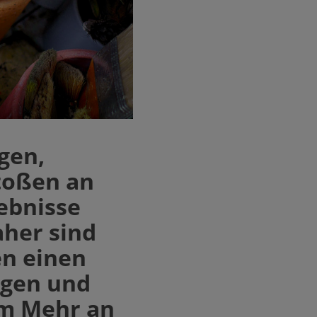
gen,
toßen an
gebnisse
aher sind
en einen
egen und
em Mehr an