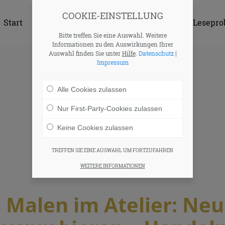
COOKIE-EINSTELLUNG
Start
Das Thema
Lucia Brauburger
Lesepro
Bitte treffen Sie eine Auswahl. Weitere
Informationen zu den Auswirkungen Ihrer
Auswahl finden Sie unter
Hilfe
.
Datenschutz
|
Impressum
Alle Cookies zulassen
Nur First-Party-Cookies zulassen
Keine Cookies zulassen
TREFFEN SIE EINE AUSWAHL UM FORTZUFAHREN
WEITERE INFORMATIONEN
s Malen im Atelier: Ne